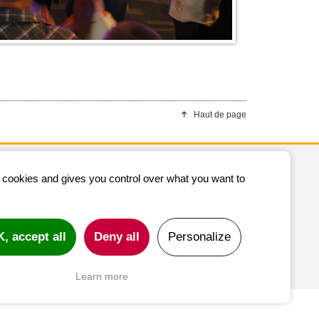
Haut de page
Mairie de Paulinet
s cookies and gives you control over what you want to
Le Bourg
CONTACTEZ-NOUS
, accept all
Deny all
Personalize
irie de Paulinet Le Bourg 81250 PAULINET
05 63 55 81 65
Learn more